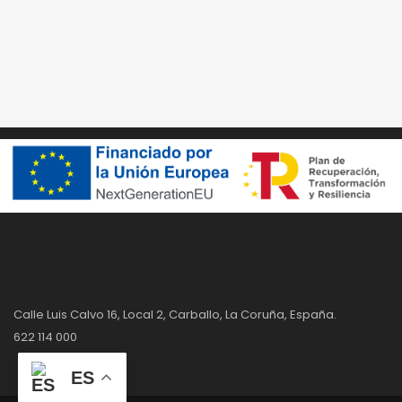
ultricies mi vitae est. Mauris placerat eleifend leo. Quisque
sit amet est et sapien ullamcorper pharetra. Vestibulum
erat wisi, condimentum sed, commodo [...]
Calle Luis Calvo 16, Local 2, Carballo, La Coruña, España.
622 114 000
ES