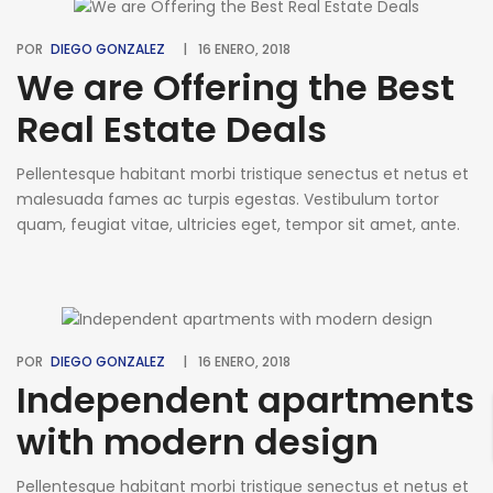
POR
DIEGO GONZALEZ
16 ENERO, 2018
We are Offering the Best
Real Estate Deals
Pellentesque habitant morbi tristique senectus et netus et
malesuada fames ac turpis egestas. Vestibulum tortor
quam, feugiat vitae, ultricies eget, tempor sit amet, ante.
Donec eu libero sit amet quam egestas semper. Aenean
ultricies mi vitae est. Mauris placerat eleifend leo. Quisque
sit amet est et sapien ullamcorper pharetra. Vestibulum
erat wisi, condimentum sed, commodo [...]
POR
DIEGO GONZALEZ
16 ENERO, 2018
Independent apartments
with modern design
Pellentesque habitant morbi tristique senectus et netus et