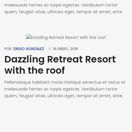
malesuada fames ac turpis egestas. Vestibulum tortor
quam, feugiat vitae, ultricies eget, tempor sit amet, ante.
Donec eu libero sit amet quam egestas semper. Aenean
ultricies mi vitae est. Mauris placerat eleifend leo. Quisque
sit amet est et sapien ullamcorper pharetra. Vestibulum
erat wisi, condimentum sed, commodo [...]
POR
DIEGO GONZALEZ
16 ENERO, 2018
Dazzling Retreat Resort
with the roof
Pellentesque habitant morbi tristique senectus et netus et
malesuada fames ac turpis egestas. Vestibulum tortor
quam, feugiat vitae, ultricies eget, tempor sit amet, ante.
Donec eu libero sit amet quam egestas semper. Aenean
ultricies mi vitae est. Mauris placerat eleifend leo. Quisque
sit amet est et sapien ullamcorper pharetra. Vestibulum
erat wisi, condimentum sed, commodo [...]