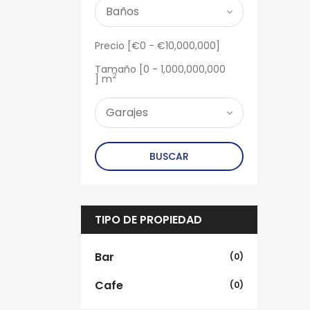
Precio [
€0
-
€10,000,000
]
Tamaño [
0
-
1,000,000,000
2
] m
BUSCAR
TIPO DE PROPIEDAD
Bar
(0)
Cafe
(0)