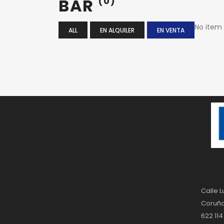
BAR
(0)
No item
ALL
EN ALQUILER
EN VENTA
Calle L
Coruña
622 114