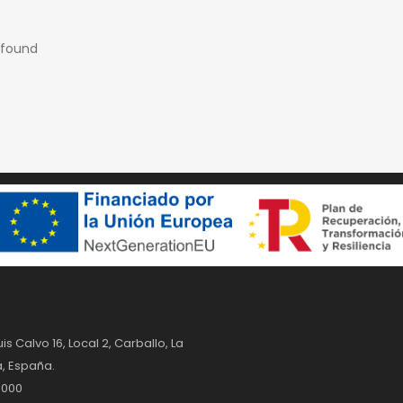
 found
uis Calvo 16, Local 2, Carballo, La
, España.
 000