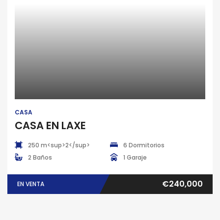
Casa
CASA
CASA EN LAXE
250 m<sup>2</sup>
6 Dormitorios
2 Baños
1 Garaje
€240,000
EN VENTA